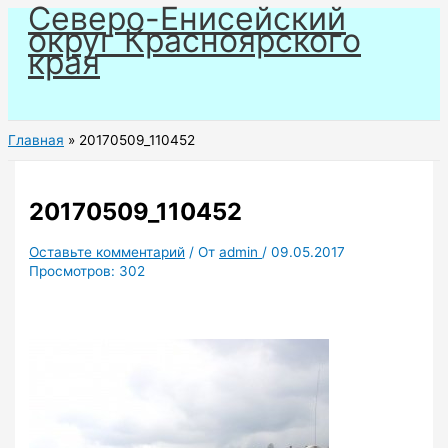
Северо-Енисейский
Перейти
округ Красноярского
к
края
содержимому
Главная
20170509_110452
20170509_110452
Оставьте комментарий
/ От
admin
/
09.05.2017
Просмотров:
302