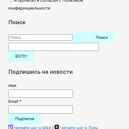
Я прочитал и согласен с Политикой
конфиденциальности
Поиск
П
о
и
с
к
Подпишись на новости
:
Имя
Email *
Читайте нас в MAX
|
Читайте нас в Дзен