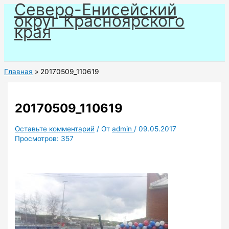
Северо-Енисейский
Перейти
округ Красноярского
к
края
содержимому
Главная
20170509_110619
20170509_110619
Оставьте комментарий
/ От
admin
/
09.05.2017
Просмотров:
357