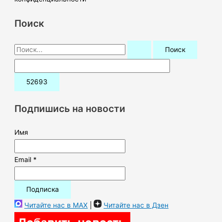
Поиск
П
о
и
с
к
Подпишись на новости
:
Имя
Email *
Читайте нас в MAX
|
Читайте нас в Дзен