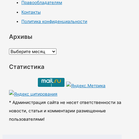
Правообладателям
Контакты
Политика конфиденциальности
Архивы
А
р
Статистика
х
и
в
ы
* Администрация сайта не несет ответственности за
новости, статьи и комментарии размещенные
пользователями!