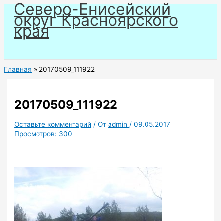
Северо-Енисейский
Перейти
округ Красноярского
к
края
содержимому
Главная
20170509_111922
20170509_111922
Оставьте комментарий
/ От
admin
/
09.05.2017
Просмотров:
300