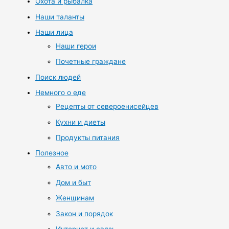
Охота и рыбалка
Наши таланты
Наши лица
Наши герои
Почетные граждане
Поиск людей
Немного о еде
Рецепты от североенисейцев
Кухни и диеты
Продукты питания
Полезное
Авто и мото
Дом и быт
Женщинам
Закон и порядок