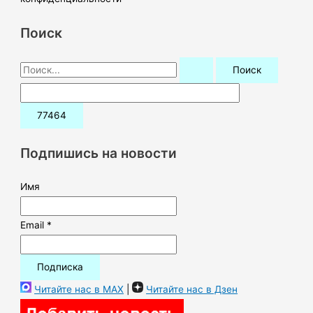
Поиск
П
о
и
с
к
Подпишись на новости
:
Имя
Email *
Читайте нас в MAX
|
Читайте нас в Дзен