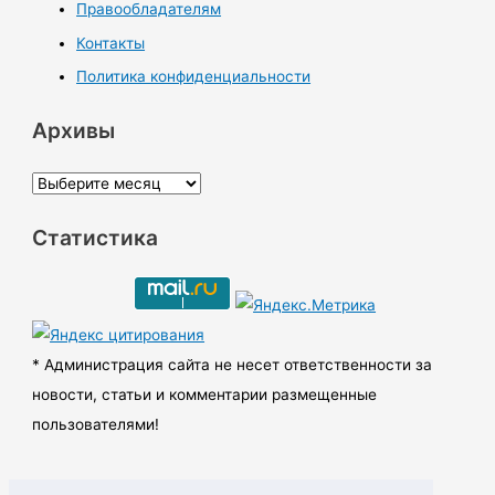
Правообладателям
Контакты
Политика конфиденциальности
Архивы
А
р
Статистика
х
и
в
ы
* Администрация сайта не несет ответственности за
новости, статьи и комментарии размещенные
пользователями!