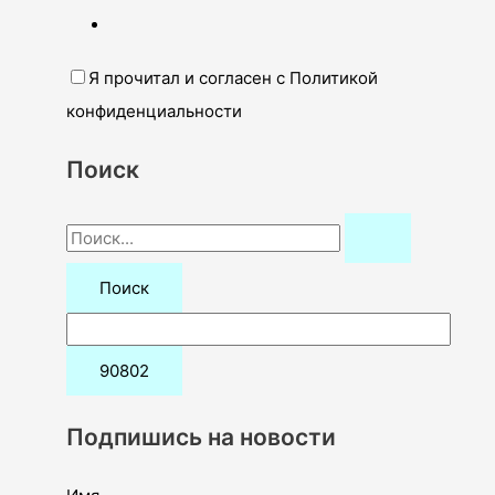
Я прочитал и согласен с Политикой
конфиденциальности
Поиск
П
о
и
с
к
:
Подпишись на новости