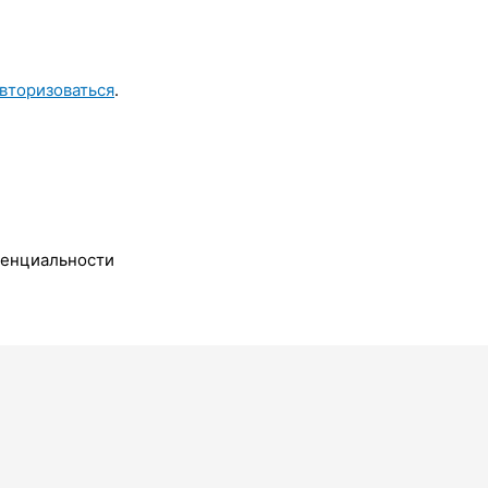
вторизоваться
.
денциальности