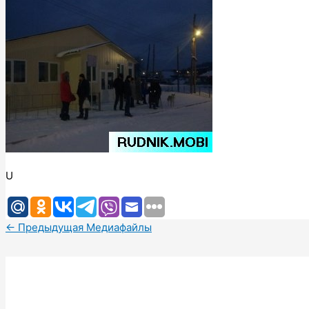
U
←
Предыдущая Медиафайлы