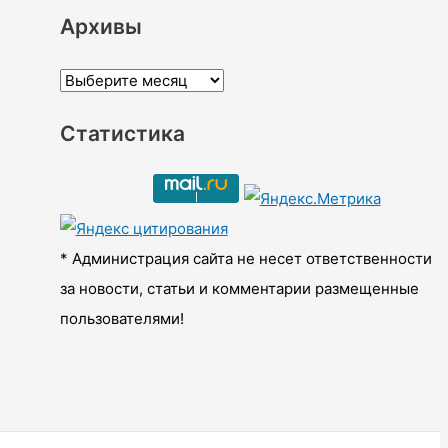
Архивы
А
р
Статистика
х
и
в
ы
* Администрация сайта не несет ответственности
за новости, статьи и комментарии размещенные
пользователями!