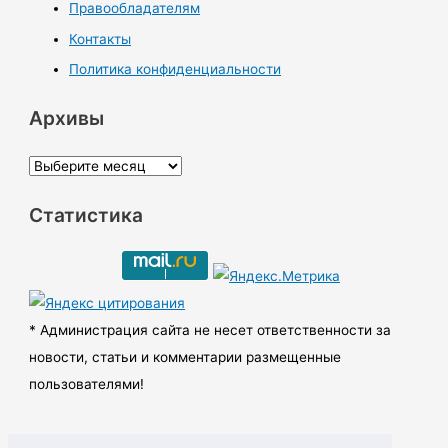
Правообладателям
Контакты
Политика конфиденциальности
Архивы
А
р
Статистика
х
и
в
ы
* Администрация сайта не несет ответственности за
новости, статьи и комментарии размещенные
пользователями!