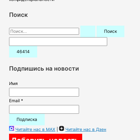
Поиск
П
о
и
с
к
Подпишись на новости
:
Имя
Email *
Читайте нас в MAX
|
Читайте нас в Дзен