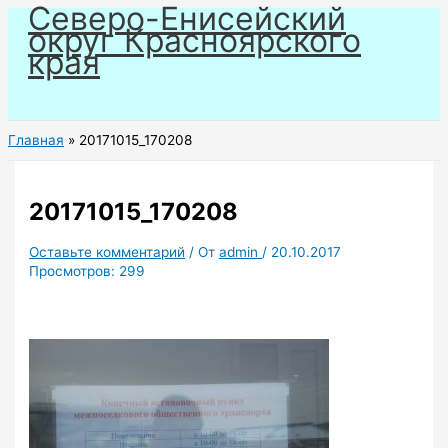
Северо-Енисейский
Перейти
округ Красноярского
к
края
содержимому
Главная
20171015_170208
20171015_170208
Оставьте комментарий
/ От
admin
/
20.10.2017
Просмотров:
299