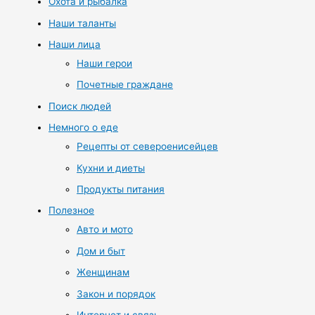
Охота и рыбалка
Наши таланты
Наши лица
Наши герои
Почетные граждане
Поиск людей
Немного о еде
Рецепты от североенисейцев
Кухни и диеты
Продукты питания
Полезное
Авто и мото
Дом и быт
Женщинам
Закон и порядок