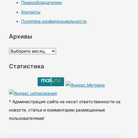
Правообладателям
Контакты
Политика конфиденциальности
Архивы
А
р
Статистика
х
и
в
ы
* Администрация сайта не несет ответственности за
новости, статьи и комментарии размещенные
пользователями!