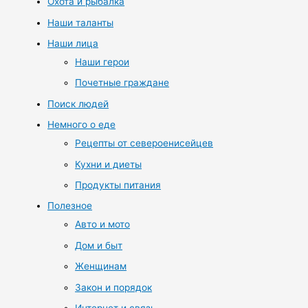
Охота и рыбалка
Наши таланты
Наши лица
Наши герои
Почетные граждане
Поиск людей
Немного о еде
Рецепты от североенисейцев
Кухни и диеты
Продукты питания
Полезное
Авто и мото
Дом и быт
Женщинам
Закон и порядок