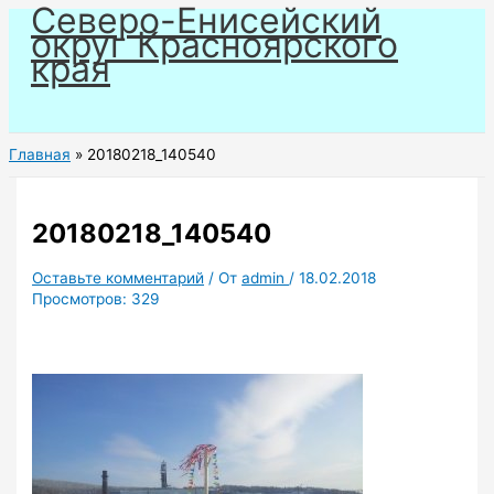
Северо-Енисейский
Перейти
округ Красноярского
к
края
содержимому
Главная
20180218_140540
20180218_140540
Оставьте комментарий
/ От
admin
/
18.02.2018
Просмотров:
329