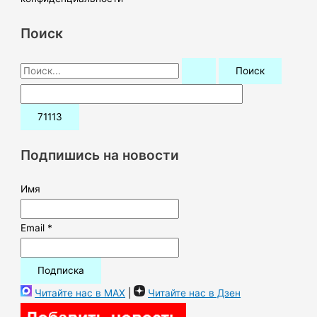
Поиск
П
о
и
с
к
Подпишись на новости
:
Имя
Email *
Читайте нас в MAX
|
Читайте нас в Дзен