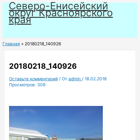
Северо-Енисейский
Перейти
округ Красноярского
к
края
содержимому
Главная
20180218_140926
20180218_140926
Оставьте комментарий
/ От
admin
/
18.02.2018
Просмотров:
309