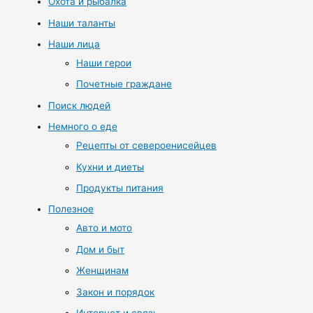
Охота и рыбалка
Наши таланты
Наши лица
Наши герои
Почетные граждане
Поиск людей
Немного о еде
Рецепты от североенисейцев
Кухни и диеты
Продукты питания
Полезное
Авто и мото
Дом и быт
Женщинам
Закон и порядок