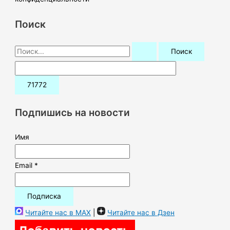
Поиск
П
о
и
с
к
Подпишись на новости
:
Имя
Email *
Читайте нас в MAX
|
Читайте нас в Дзен