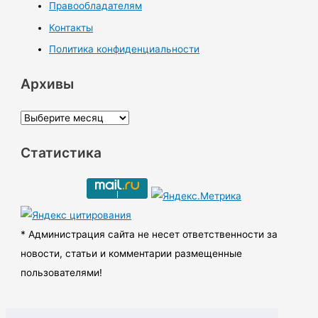
Правообладателям
Контакты
Политика конфиденциальности
Архивы
А
р
Статистика
х
и
в
ы
* Администрация сайта не несет ответственности за
новости, статьи и комментарии размещенные
пользователями!