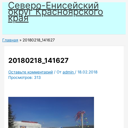
Северо-Енисейский
Перейти
округ Красноярского
к
края
содержимому
Главная
20180218_141627
20180218_141627
Оставьте комментарий
/ От
admin
/
18.02.2018
Просмотров:
313