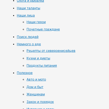
Охота и рыбалка
Наши таланты
Наши лица
Наши герои
Почетные граждане
Поиск людей
Немного о еде
Рецепты от североенисейцев
Кухни и диеты
Продукты питания
Полезное
Авто и мото
Дом и быт
Женщинам
Закон и порядок