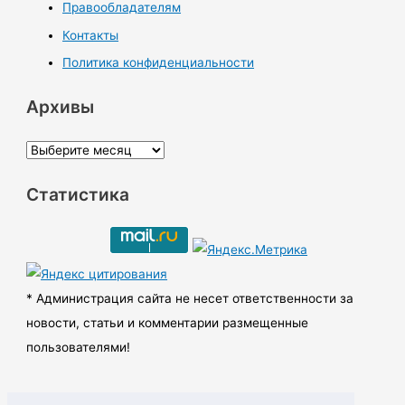
Правообладателям
Контакты
Политика конфиденциальности
Архивы
А
р
Статистика
х
и
в
ы
* Администрация сайта не несет ответственности за
новости, статьи и комментарии размещенные
пользователями!