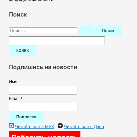
Поиск
П
о
и
с
к
Подпишись на новости
:
Имя
Email *
Читайте нас в MAX
|
Читайте нас в Дзен