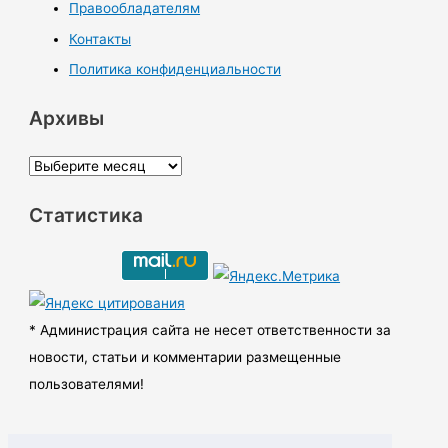
Правообладателям
Контакты
Политика конфиденциальности
Архивы
А
р
Статистика
х
и
в
ы
* Администрация сайта не несет ответственности за
новости, статьи и комментарии размещенные
пользователями!