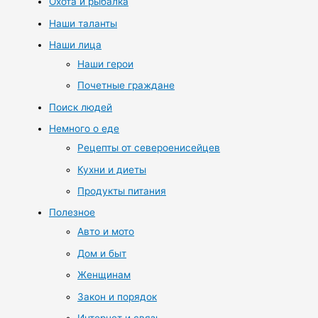
Охота и рыбалка
Наши таланты
Наши лица
Наши герои
Почетные граждане
Поиск людей
Немного о еде
Рецепты от североенисейцев
Кухни и диеты
Продукты питания
Полезное
Авто и мото
Дом и быт
Женщинам
Закон и порядок