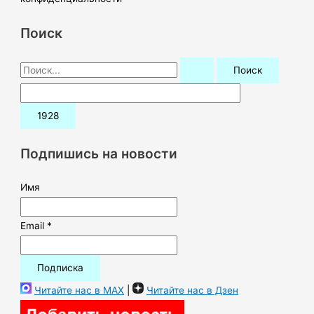
Поиск
П
о
и
с
к
Подпишись на новости
:
Имя
Email *
Читайте нас в MAX
|
Читайте нас в Дзен