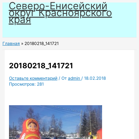
Северо-Енисейский
Перейти
округ Красноярского
к
края
содержимому
Главная
20180218_141721
20180218_141721
Оставьте комментарий
/ От
admin
/
18.02.2018
Просмотров:
281