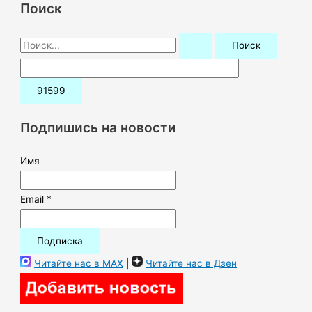
Поиск
П
о
и
с
к
Подпишись на новости
:
Имя
Email *
Читайте нас в MAX
|
Читайте нас в Дзен