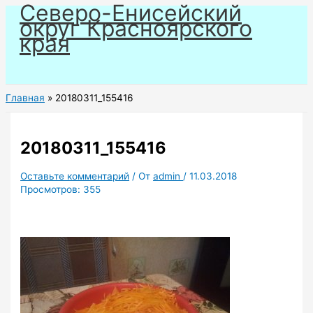
Северо-Енисейский
Перейти
округ Красноярского
к
края
содержимому
Главная
20180311_155416
20180311_155416
Оставьте комментарий
/ От
admin
/
11.03.2018
Просмотров:
355