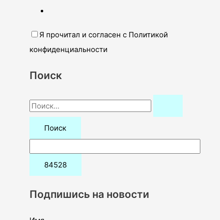
Я прочитал и согласен с Политикой
конфиденциальности
Поиск
П
о
и
с
к
:
Подпишись на новости