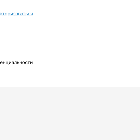
вторизоваться
.
денциальности