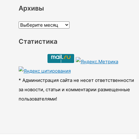
Архивы
А
р
Статистика
х
и
в
ы
* Администрация сайта не несет ответственности
за новости, статьи и комментарии размещенные
пользователями!