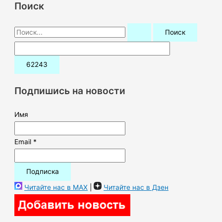
Поиск
П
о
и
с
к
Подпишись на новости
:
Имя
Email *
Читайте нас в MAX
|
Читайте нас в Дзен