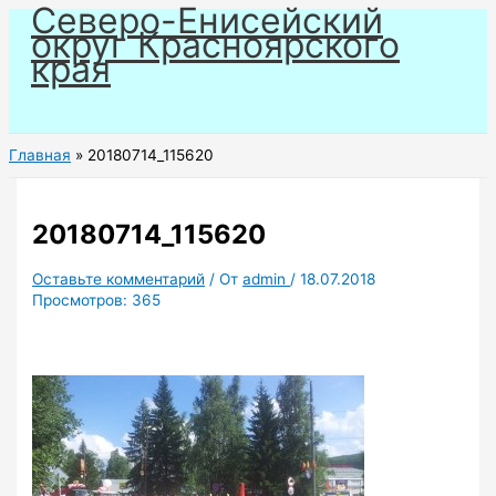
Северо-Енисейский
Перейти
округ Красноярского
к
края
содержимому
Главная
20180714_115620
20180714_115620
Оставьте комментарий
/ От
admin
/
18.07.2018
Просмотров:
365