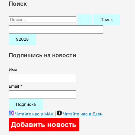
Поиск
П
о
и
с
к
Подпишись на новости
:
Имя
Email *
Читайте нас в MAX
|
Читайте нас в Дзен