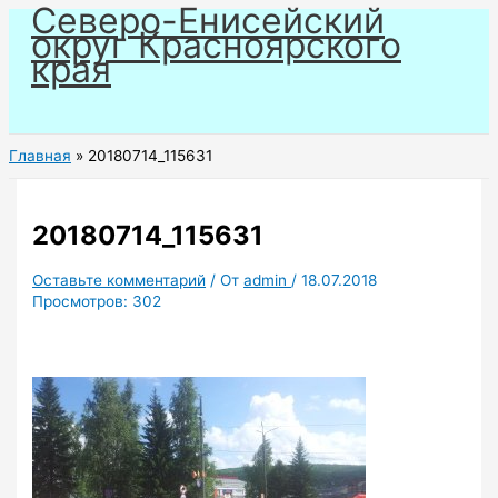
Северо-Енисейский
Перейти
округ Красноярского
к
края
содержимому
Главная
20180714_115631
20180714_115631
Оставьте комментарий
/ От
admin
/
18.07.2018
Просмотров:
302