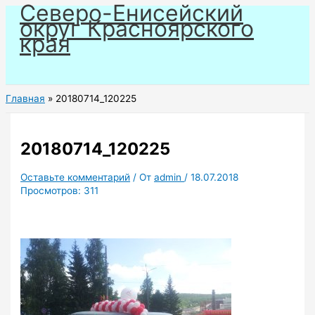
Северо-Енисейский
Перейти
округ Красноярского
к
края
содержимому
Главная
20180714_120225
20180714_120225
Оставьте комментарий
/ От
admin
/
18.07.2018
Просмотров:
311