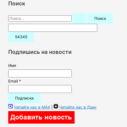
Поиск
П
о
и
с
к
Подпишись на новости
:
Имя
Email *
Читайте нас в MAX
|
Читайте нас в Дзен