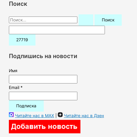
Поиск
П
о
и
с
к
Подпишись на новости
:
Имя
Email *
Читайте нас в MAX
|
Читайте нас в Дзен