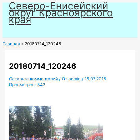
Северо-Енисейский
Перейти
округ Красноярского
к
края
содержимому
Главная
20180714_120246
20180714_120246
Оставьте комментарий
/ От
admin
/
18.07.2018
Просмотров:
342