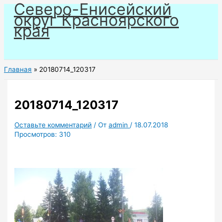
Северо-Енисейский
Перейти
округ Красноярского
к
края
содержимому
Главная
20180714_120317
20180714_120317
Оставьте комментарий
/ От
admin
/
18.07.2018
Просмотров:
310