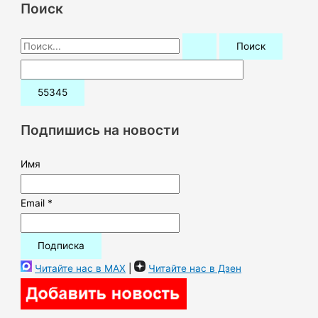
Поиск
П
о
и
с
к
Подпишись на новости
:
Имя
Email *
Читайте нас в MAX
|
Читайте нас в Дзен