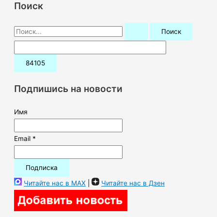
Поиск
П
о
и
с
к
Подпишись на новости
:
Имя
Email *
Читайте нас в MAX
|
Читайте нас в Дзен