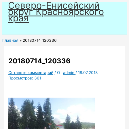
Северо-Енисейский
Перейти
округ Красноярского
к
края
содержимому
Главная
20180714_120336
20180714_120336
Оставьте комментарий
/ От
admin
/
18.07.2018
Просмотров:
361