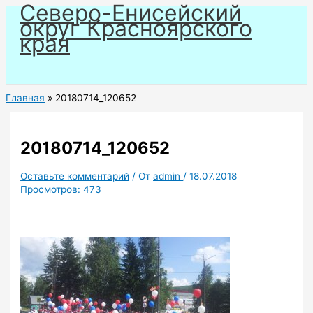
Северо-Енисейский
Перейти
округ Красноярского
к
края
содержимому
Главная
20180714_120652
20180714_120652
Оставьте комментарий
/ От
admin
/
18.07.2018
Просмотров:
473