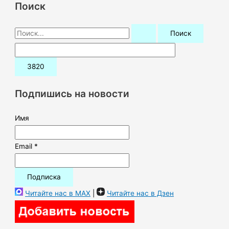
Поиск
П
о
и
с
к
Подпишись на новости
:
Имя
Email *
Читайте нас в MAX
|
Читайте нас в Дзен