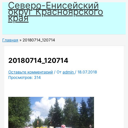
Северо-Енисейский
Перейти
округ Красноярского
к
края
содержимому
Главная
20180714_120714
20180714_120714
Оставьте комментарий
/ От
admin
/
18.07.2018
Просмотров:
314