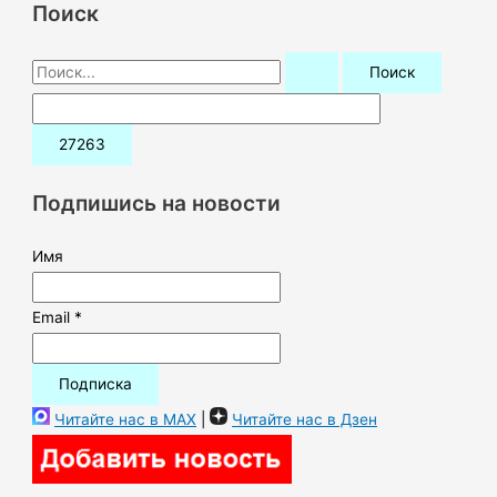
Поиск
П
о
и
с
к
Подпишись на новости
:
Имя
Email *
Читайте нас в MAX
|
Читайте нас в Дзен