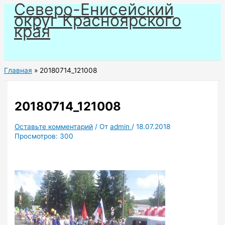
Северо-Енисейский
Перейти
округ Красноярского
к
края
содержимому
Главная
20180714_121008
20180714_121008
Оставьте комментарий
/ От
admin
/
18.07.2018
Просмотров:
300