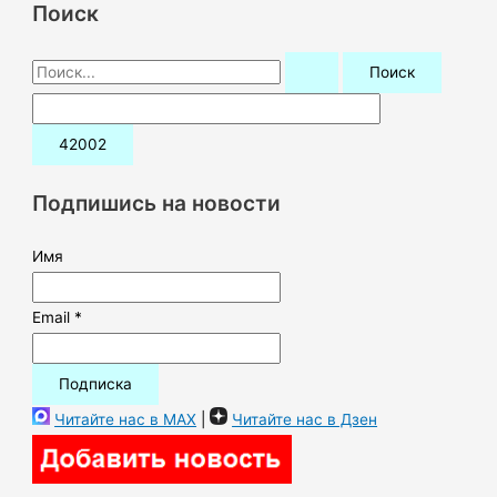
Поиск
П
о
и
с
к
Подпишись на новости
:
Имя
Email *
Читайте нас в MAX
|
Читайте нас в Дзен