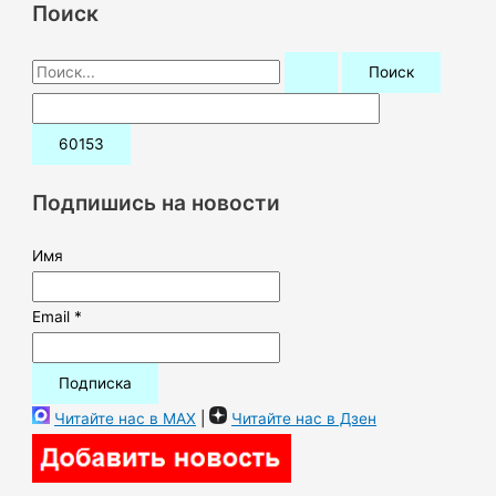
Поиск
П
о
и
с
к
Подпишись на новости
:
Имя
Email *
Читайте нас в MAX
|
Читайте нас в Дзен