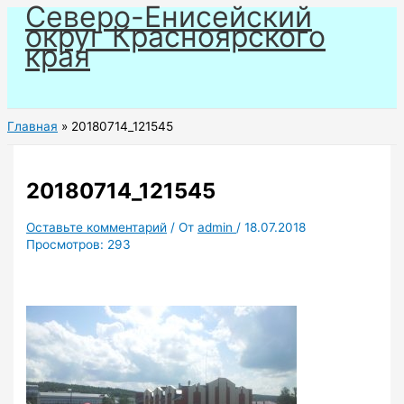
Северо-Енисейский
Перейти
округ Красноярского
к
края
содержимому
Главная
20180714_121545
20180714_121545
Оставьте комментарий
/ От
admin
/
18.07.2018
Просмотров:
293