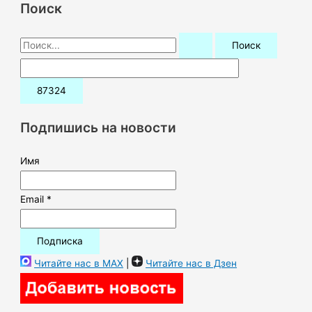
Поиск
П
о
и
с
к
Подпишись на новости
:
Имя
Email *
Читайте нас в MAX
|
Читайте нас в Дзен