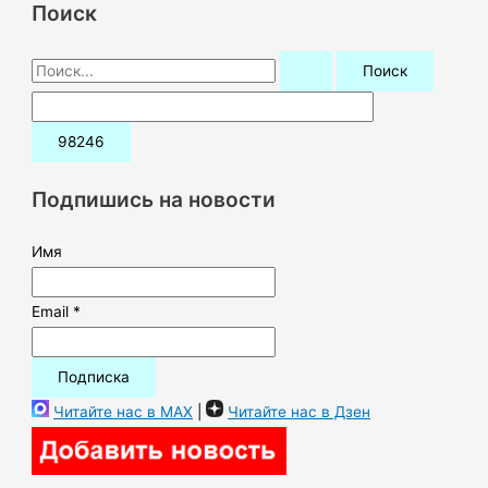
Поиск
П
о
и
с
к
Подпишись на новости
:
Имя
Email *
Читайте нас в MAX
|
Читайте нас в Дзен