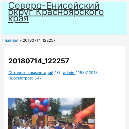
Северо-Енисейский
Перейти
округ Красноярского
к
края
содержимому
Главная
20180714_122257
20180714_122257
Оставьте комментарий
/ От
admin
/
18.07.2018
Просмотров:
347