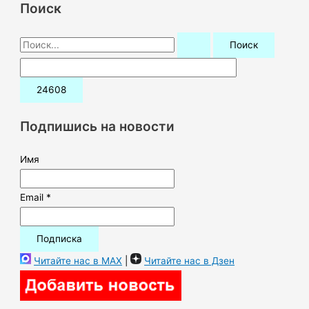
Поиск
П
о
и
с
к
Подпишись на новости
:
Имя
Email *
Читайте нас в MAX
|
Читайте нас в Дзен