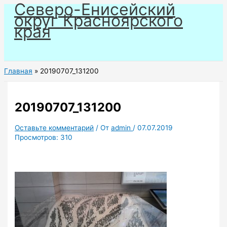
Северо-Енисейский
Перейти
округ Красноярского
к
края
содержимому
Главная
20190707_131200
20190707_131200
Оставьте комментарий
/ От
admin
/
07.07.2019
Просмотров:
310