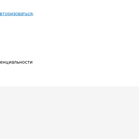
вторизоваться
.
денциальности