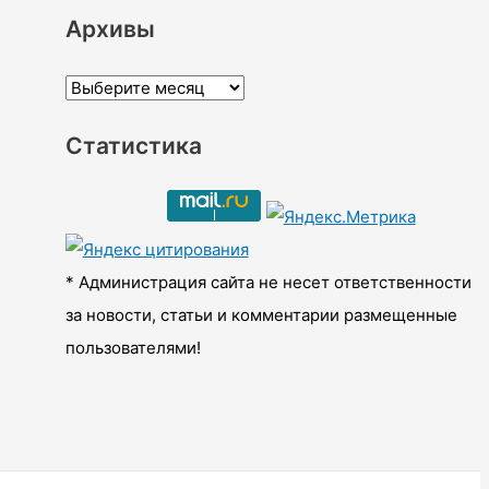
Архивы
А
р
Статистика
х
и
в
ы
* Администрация сайта не несет ответственности
за новости, статьи и комментарии размещенные
пользователями!