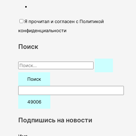
Я прочитал и согласен с Политикой
конфиденциальности
Поиск
П
о
и
с
к
:
Подпишись на новости