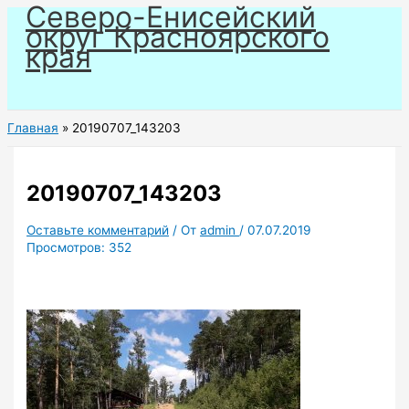
Северо-Енисейский
Перейти
округ Красноярского
к
края
содержимому
Главная
20190707_143203
20190707_143203
Оставьте комментарий
/ От
admin
/
07.07.2019
Просмотров:
352