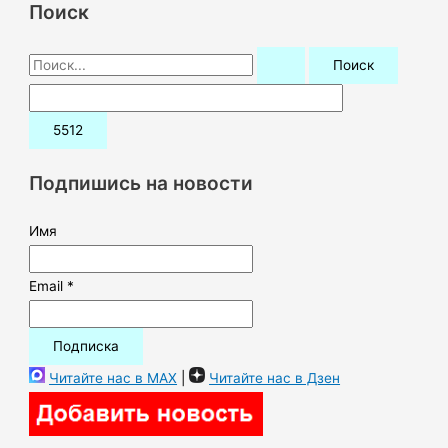
Поиск
П
о
и
с
к
Подпишись на новости
:
Имя
Email *
Читайте нас в MAX
|
Читайте нас в Дзен