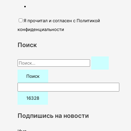
Я прочитал и согласен с Политикой
конфиденциальности
Поиск
П
о
и
с
к
:
Подпишись на новости