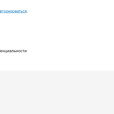
вторизоваться
.
денциальности