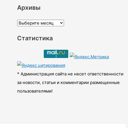
Архивы
А
р
Статистика
х
и
в
ы
* Администрация сайта не несет ответственности
за новости, статьи и комментарии размещенные
пользователями!