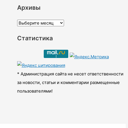
Архивы
А
р
Статистика
х
и
в
ы
* Администрация сайта не несет ответственности
за новости, статьи и комментарии размещенные
пользователями!