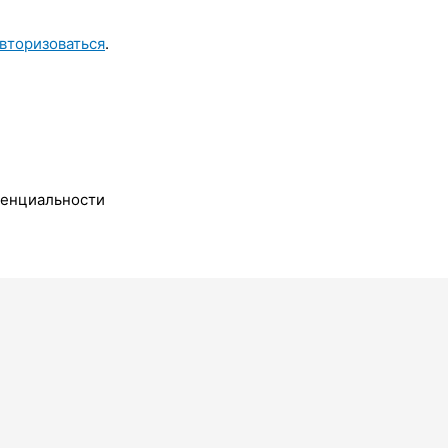
вторизоваться
.
денциальности