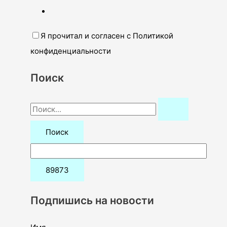
Я прочитал и согласен с Политикой
конфиденциальности
Поиск
П
о
и
с
к
:
Подпишись на новости