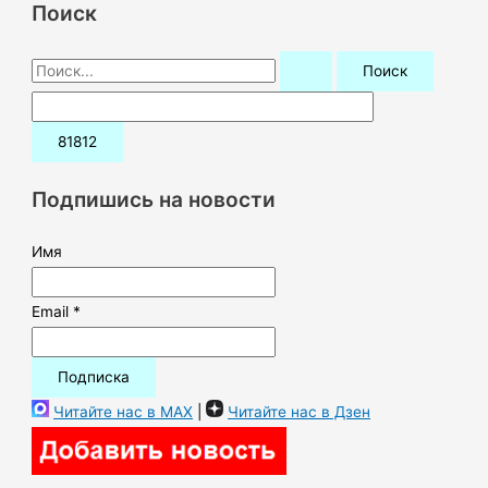
Поиск
П
о
и
с
к
Подпишись на новости
:
Имя
Email *
Читайте нас в MAX
|
Читайте нас в Дзен