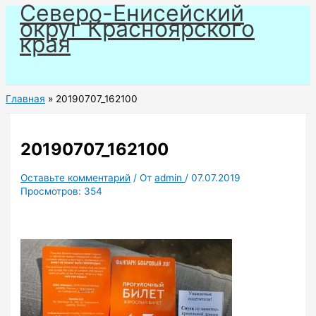
Северо-Енисейский
Перейти
округ Красноярского
к
края
содержимому
Главная
20190707_162100
20190707_162100
Оставьте комментарий
/ От
admin
/
07.07.2019
Просмотров:
354