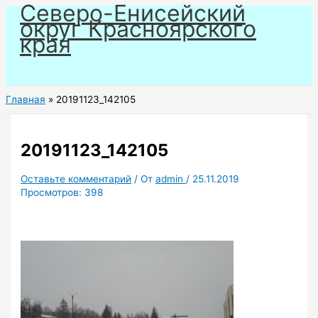
Северо-Енисейский
Перейти
округ Красноярского
к
края
содержимому
Главная
20191123_142105
20191123_142105
Оставьте комментарий
/ От
admin
/
25.11.2019
Просмотров:
398