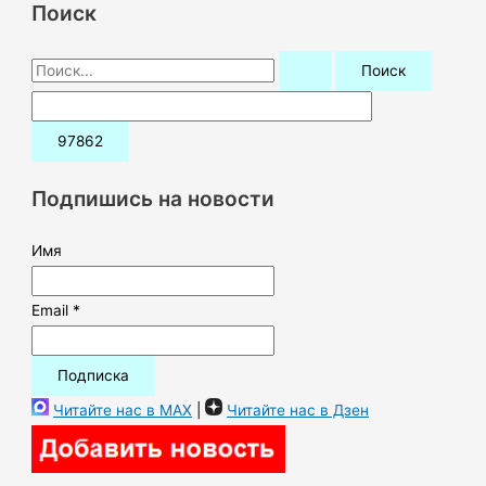
Поиск
П
о
и
с
к
Подпишись на новости
:
Имя
Email *
Читайте нас в MAX
|
Читайте нас в Дзен