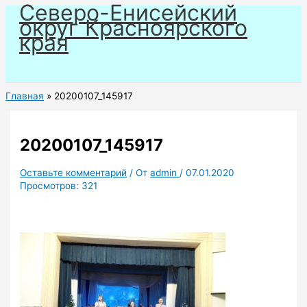
Северо-Енисейский
Перейти
округ Красноярского
к
края
содержимому
Главная
20200107_145917
20200107_145917
Оставьте комментарий
/ От
admin
/
07.01.2020
Просмотров:
321