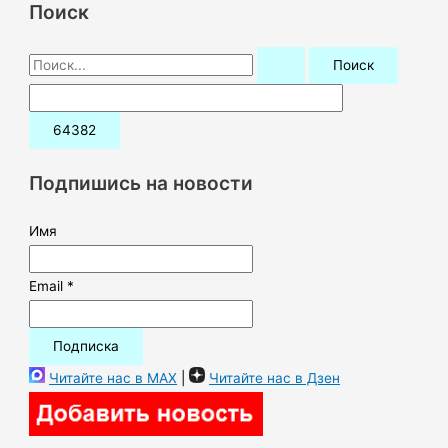
Поиск
П
о
и
с
к
Подпишись на новости
:
Имя
Email *
Читайте нас в MAX
|
Читайте нас в Дзен