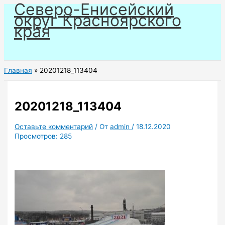
Северо-Енисейский
Перейти
округ Красноярского
к
края
содержимому
Главная
20201218_113404
20201218_113404
Оставьте комментарий
/ От
admin
/
18.12.2020
Просмотров:
285