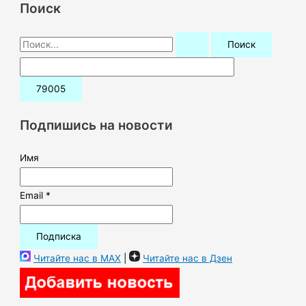
Поиск
П
о
и
с
к
Подпишись на новости
:
Имя
Email *
Читайте нас в MAX
|
Читайте нас в Дзен