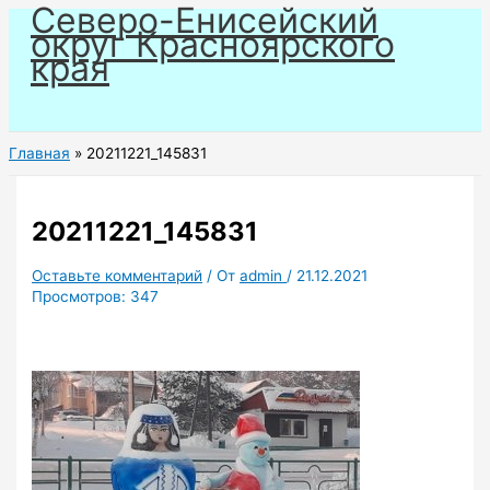
Северо-Енисейский
Перейти
округ Красноярского
к
края
содержимому
Главная
20211221_145831
20211221_145831
Оставьте комментарий
/ От
admin
/
21.12.2021
Просмотров:
347