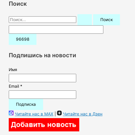
Поиск
П
о
и
с
к
Подпишись на новости
:
Имя
Email *
Читайте нас в MAX
|
Читайте нас в Дзен