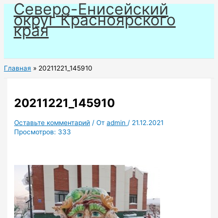
Северо-Енисейский
Перейти
округ Красноярского
к
края
содержимому
Главная
20211221_145910
20211221_145910
Оставьте комментарий
/ От
admin
/
21.12.2021
Просмотров:
333