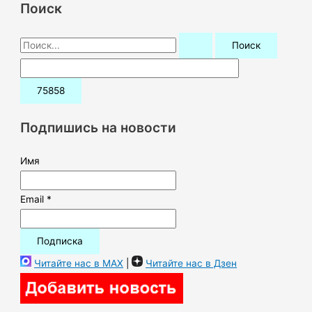
Поиск
П
о
и
с
к
Подпишись на новости
:
Имя
Email *
Читайте нас в MAX
|
Читайте нас в Дзен