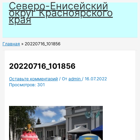
Северо-Енисейский
Перейти
округ Красноярского
к
края
содержимому
Главная
20220716_101856
20220716_101856
Оставьте комментарий
/ От
admin
/
16.07.2022
Просмотров:
301