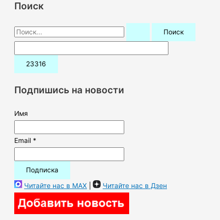
Поиск
П
о
и
с
к
Подпишись на новости
:
Имя
Email *
Читайте нас в MAX
|
Читайте нас в Дзен