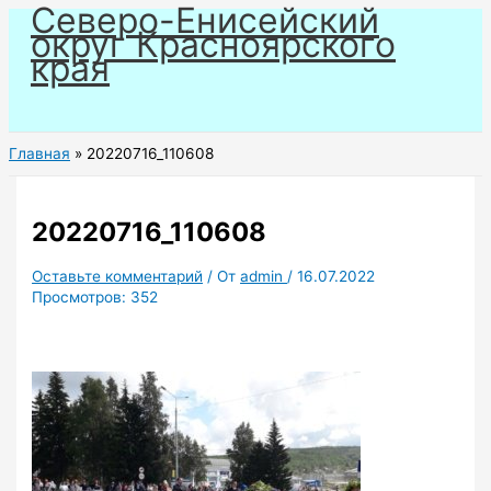
Северо-Енисейский
Перейти
округ Красноярского
к
края
содержимому
Главная
20220716_110608
20220716_110608
Оставьте комментарий
/ От
admin
/
16.07.2022
Просмотров:
352