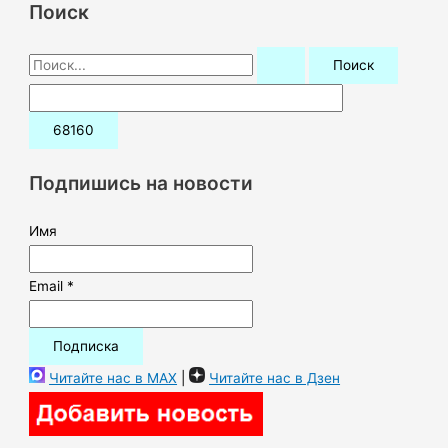
Поиск
П
о
и
с
к
Подпишись на новости
:
Имя
Email *
Читайте нас в MAX
|
Читайте нас в Дзен