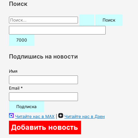
Поиск
П
о
и
с
к
Подпишись на новости
:
Имя
Email *
Читайте нас в MAX
|
Читайте нас в Дзен