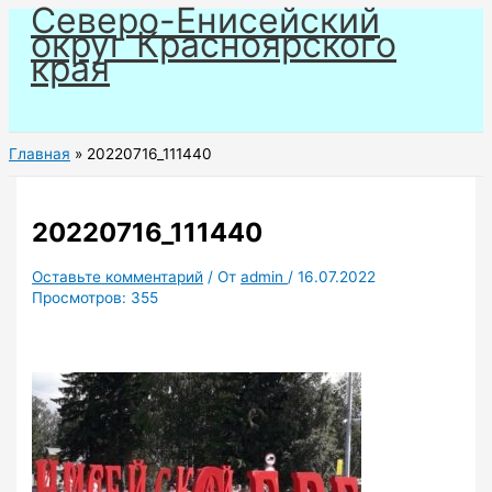
Северо-Енисейский
Перейти
округ Красноярского
к
края
содержимому
Главная
20220716_111440
20220716_111440
Оставьте комментарий
/ От
admin
/
16.07.2022
Просмотров:
355