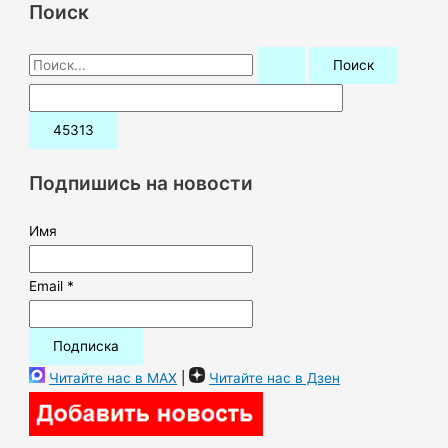
Поиск
П
о
и
с
к
Подпишись на новости
:
Имя
Email *
Читайте нас в MAX
|
Читайте нас в Дзен