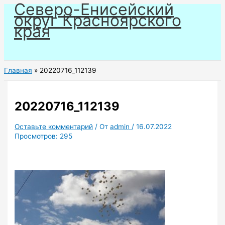
Северо-Енисейский
Перейти
округ Красноярского
к
края
содержимому
Главная
20220716_112139
20220716_112139
Оставьте комментарий
/ От
admin
/
16.07.2022
Просмотров:
295