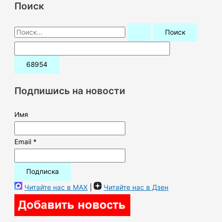
Поиск
П
о
и
с
к
Подпишись на новости
:
Имя
Email *
Читайте нас в MAX
|
Читайте нас в Дзен