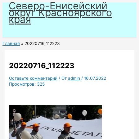
Северо-Енисейский
Перейти
округ Красноярского
к
края
содержимому
Главная
20220716_112223
20220716_112223
Оставьте комментарий
/ От
admin
/
16.07.2022
Просмотров:
325