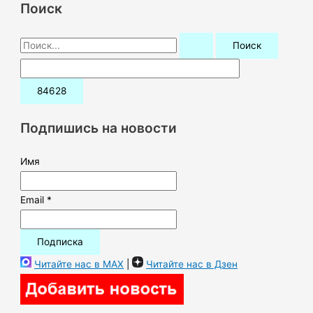
Поиск
П
о
и
с
к
Подпишись на новости
:
Имя
Email *
Читайте нас в MAX
|
Читайте нас в Дзен