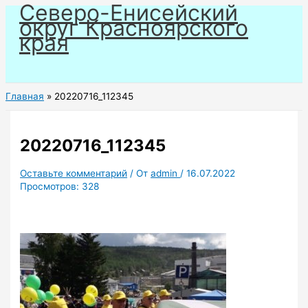
Северо-Енисейский
Перейти
округ Красноярского
к
края
содержимому
Главная
20220716_112345
20220716_112345
Оставьте комментарий
/ От
admin
/
16.07.2022
Просмотров:
328