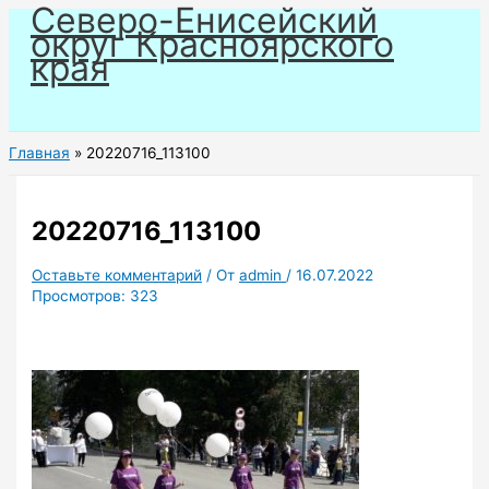
Северо-Енисейский
Перейти
округ Красноярского
к
края
содержимому
Главная
20220716_113100
20220716_113100
Оставьте комментарий
/ От
admin
/
16.07.2022
Просмотров:
323