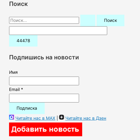
Поиск
П
о
и
с
к
Подпишись на новости
:
Имя
Email *
Читайте нас в MAX
|
Читайте нас в Дзен