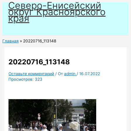
Северо-Енисейский
Перейти
округ Красноярского
к
края
содержимому
Главная
20220716_113148
20220716_113148
Оставьте комментарий
/ От
admin
/
16.07.2022
Просмотров:
323