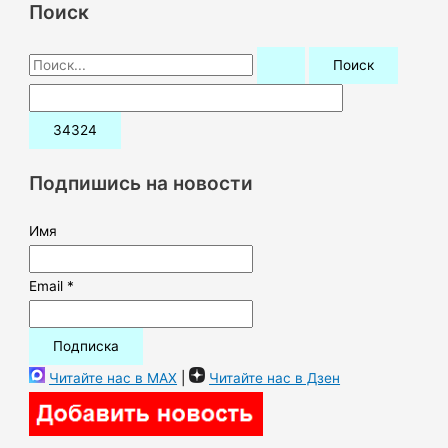
Поиск
П
о
и
с
к
Подпишись на новости
:
Имя
Email *
Читайте нас в MAX
|
Читайте нас в Дзен