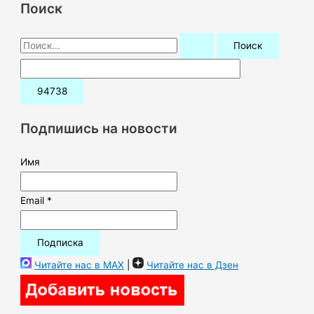
Поиск
П
о
и
с
к
Подпишись на новости
:
Имя
Email *
Читайте нас в MAX
|
Читайте нас в Дзен