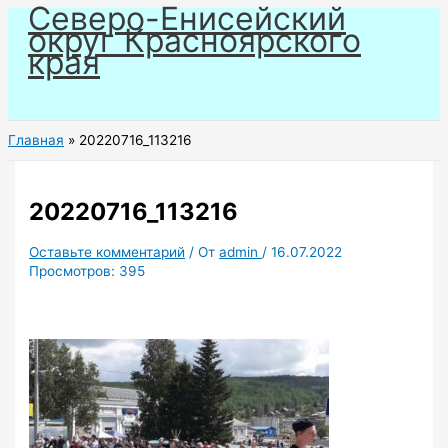
Северо-Енисейский
Перейти
округ Красноярского
к
края
содержимому
Главная
20220716_113216
20220716_113216
Оставьте комментарий
/ От
admin
/
16.07.2022
Просмотров:
395