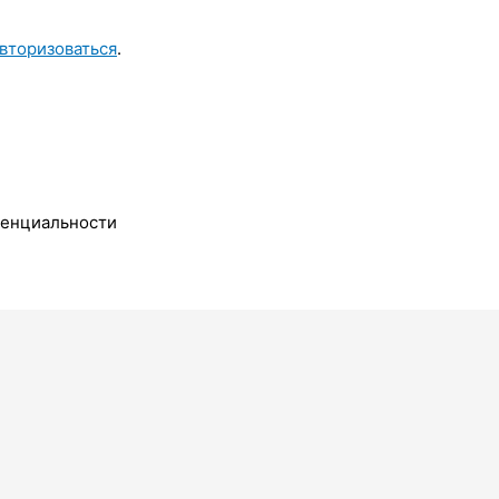
вторизоваться
.
денциальности