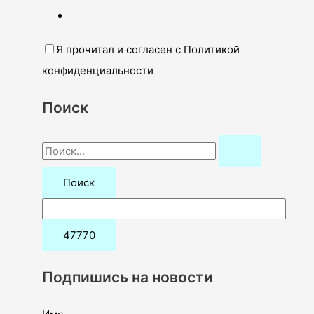
Я прочитал и согласен с Политикой
конфиденциальности
Поиск
П
о
и
с
к
:
Подпишись на новости