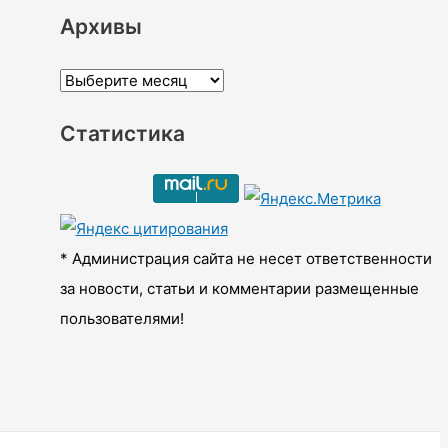
Архивы
А
р
Статистика
х
и
в
ы
* Администрация сайта не несет ответственности
за новости, статьи и комментарии размещенные
пользователями!