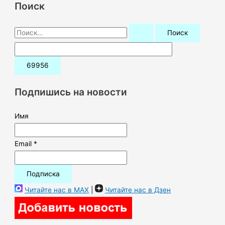
Поиск
П
о
и
с
к
Подпишись на новости
:
Имя
Email *
Читайте нас в MAX
|
Читайте нас в Дзен