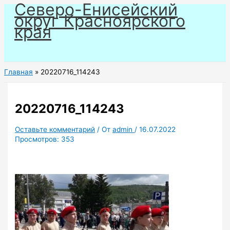
Северо-Енисейский
Перейти
округ Красноярского
к
края
содержимому
Главная
20220716_114243
20220716_114243
Оставьте комментарий
/ От
admin
/
16.07.2022
Просмотров:
353