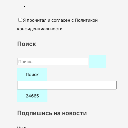
Я прочитал и согласен с Политикой
конфиденциальности
Поиск
П
о
и
с
к
:
Подпишись на новости