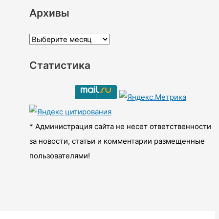
Архивы
А
р
Статистика
х
и
в
ы
* Администрация сайта не несет ответственности
за новости, статьи и комментарии размещенные
пользователями!