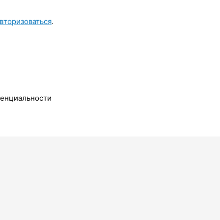
вторизоваться
.
денциальности