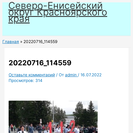
Северо-Енисейский
Перейти
округ Красноярского
к
края
содержимому
Главная
20220716_114559
20220716_114559
Оставьте комментарий
/ От
admin
/
16.07.2022
Просмотров:
314