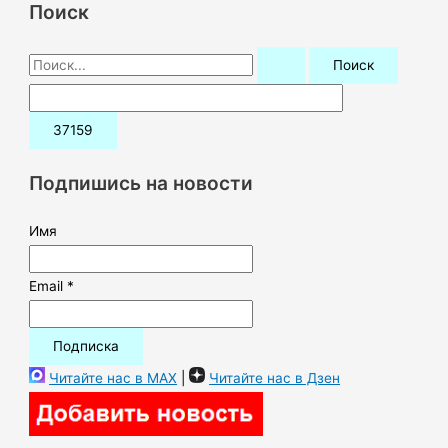
Поиск
П
о
и
с
к
Подпишись на новости
:
Имя
Email *
Читайте нас в MAX
|
Читайте нас в Дзен