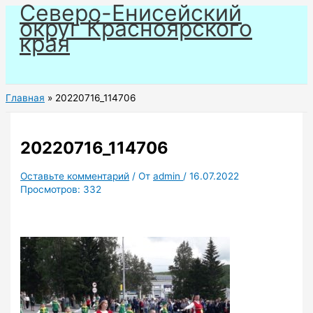
Северо-Енисейский
Перейти
округ Красноярского
к
края
содержимому
Главная
20220716_114706
20220716_114706
Оставьте комментарий
/ От
admin
/
16.07.2022
Просмотров:
332