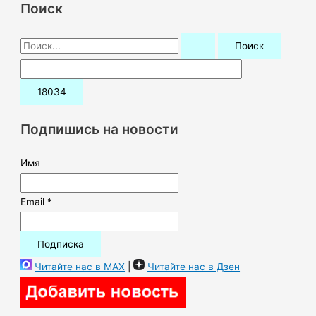
Поиск
П
о
и
с
к
Подпишись на новости
:
Имя
Email *
Читайте нас в MAX
|
Читайте нас в Дзен