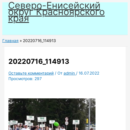
Северо-Енисейский
Перейти
округ Красноярского
к
края
содержимому
Главная
20220716_114913
20220716_114913
Оставьте комментарий
/ От
admin
/
16.07.2022
Просмотров:
297