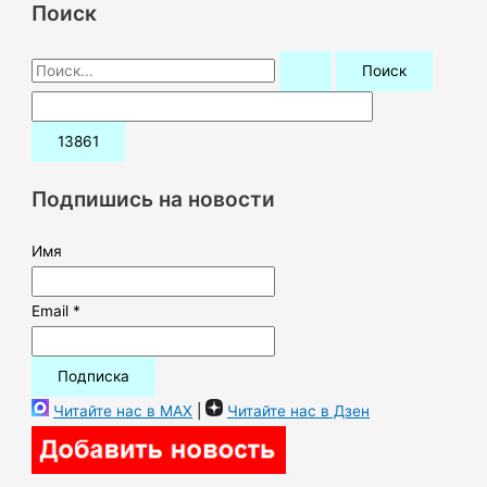
Поиск
П
о
и
с
к
Подпишись на новости
:
Имя
Email *
Читайте нас в MAX
|
Читайте нас в Дзен