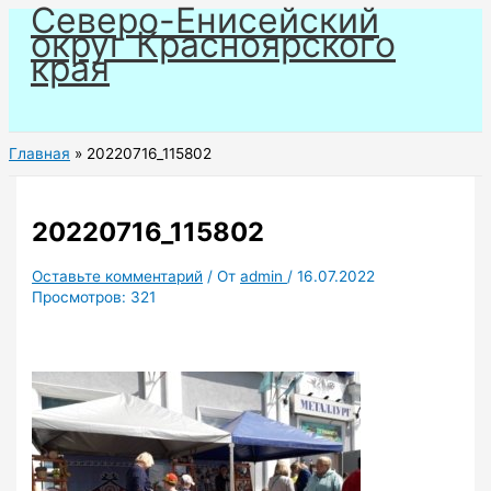
Северо-Енисейский
Перейти
округ Красноярского
к
края
содержимому
Главная
20220716_115802
20220716_115802
Оставьте комментарий
/ От
admin
/
16.07.2022
Просмотров:
321