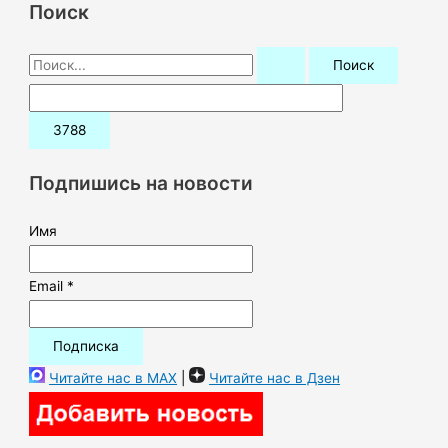
Поиск
П
о
и
с
к
Подпишись на новости
:
Имя
Email *
Читайте нас в MAX
|
Читайте нас в Дзен